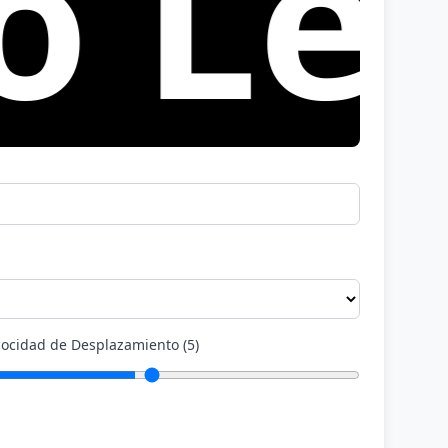
trei
locidad de Desplazamiento
(
5
)