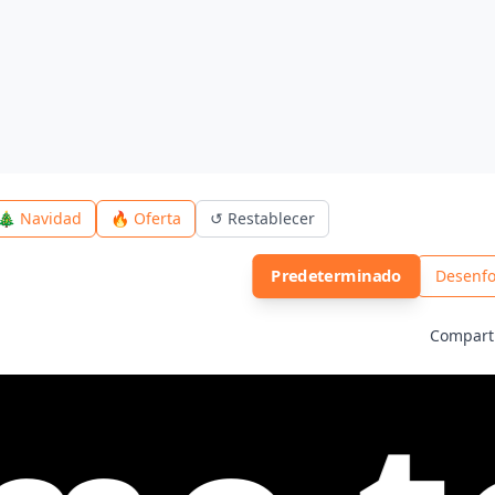
🎄 Navidad
🔥 Oferta
↺
Restablecer
Predeterminado
Desenfo
Compart