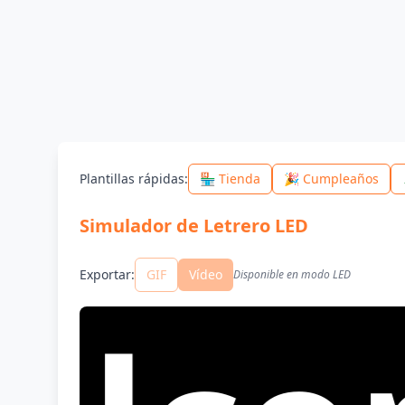
Plantillas rápidas
:
🏪 Tienda
🎉 Cumpleaños
Simulador de Letrero LED
Exportar
:
GIF
Vídeo
Disponible en modo LED