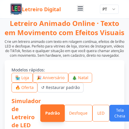
Letreiro Digital
PT
Letreiro Animado Online · Texto
em Movimento com Efeitos Visuais
Crie um letreiro animado com texto em rolagem contínua, efeitos de brilho
LED e desfoque. Perfeito para vitrines de loja, stories de Instagram, vídeos
do TikTok, festas e qualquer situação em que você queira chamar atenção
com movimento. Sem hardware, sem cadastro, direto no navegador.
Modelos rápidos
:
🏪 Loja
🎉 Aniversário
🎄 Natal
🔥 Oferta
↺
Restaurar padrão
Simulador
de
Tela
Padrão
Desfoque
LED
Letreiro
Cheia
de LED