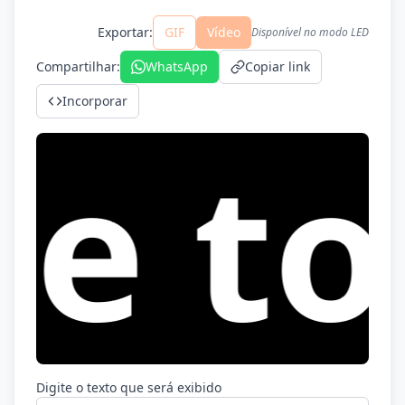
Exportar
:
GIF
Vídeo
Disponível no modo LED
Compartilhar
:
WhatsApp
Copiar link
Incorporar
o Le
Digite o texto que será exibido