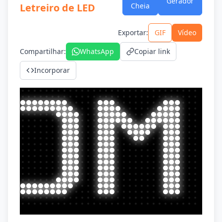
Gerador
Letreiro de LED
Cheia
Exportar
:
GIF
Vídeo
Compartilhar
:
WhatsApp
Copiar link
Incorporar