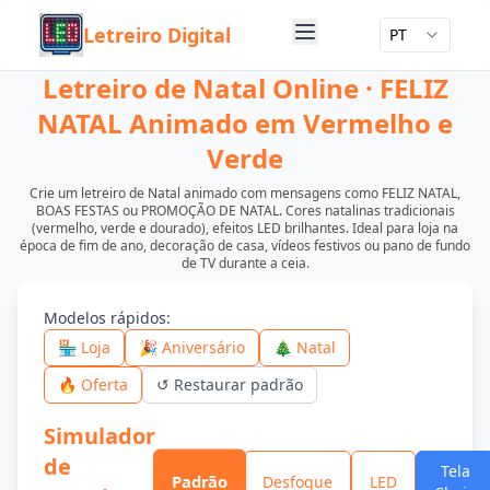
Letreiro Digital
PT
Letreiro de Natal Online · FELIZ
NATAL Animado em Vermelho e
Verde
Crie um letreiro de Natal animado com mensagens como FELIZ NATAL,
BOAS FESTAS ou PROMOÇÃO DE NATAL. Cores natalinas tradicionais
(vermelho, verde e dourado), efeitos LED brilhantes. Ideal para loja na
época de fim de ano, decoração de casa, vídeos festivos ou pano de fundo
de TV durante a ceia.
Modelos rápidos
:
🏪 Loja
🎉 Aniversário
🎄 Natal
🔥 Oferta
↺
Restaurar padrão
Simulador
de
Tela
Padrão
Desfoque
LED