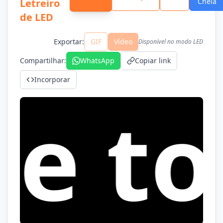
Letreiro
Cheia
de LED
Exportar
:
GIF
Vídeo
Disponível no modo LED
Compartilhar
:
WhatsApp
Copiar link
Incorporar
o Le